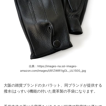
出典：https://images-na.ssl-images-
amazon.com/images/I/81ZWlR1lgOL._UL1500_.jpg
大阪の雑貨ブランドのタバラット、同ブランドが提供する
撥水(はっすい)機能の付いた鹿革製の手袋になります。