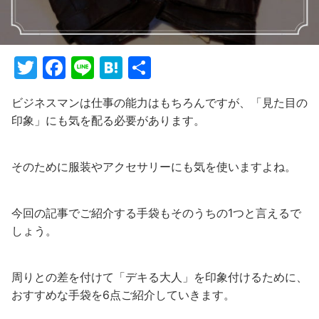
T
F
Li
H
共
w
a
n
at
有
ビジネスマンは仕事の能力はもちろんですが、「見た目の
itt
c
e
e
印象」にも気を配る必要があります。
er
e
n
b
a
そのために服装やアクセサリーにも気を使いますよね。
o
o
今回の記事でご紹介する手袋もそのうちの1つと言えるで
k
しょう。
周りとの差を付けて「デキる大人」を印象付けるために、
おすすめな手袋を6点ご紹介していきます。