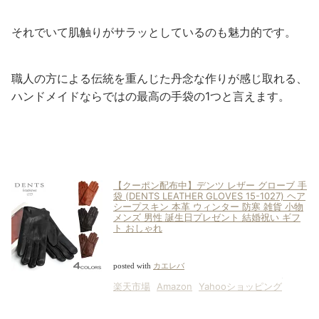
それでいて肌触りがサラッとしているのも魅力的です。
職人の方による伝統を重んじた丹念な作りが感じ取れる、
ハンドメイドならではの最高の手袋の1つと言えます。
【クーポン配布中】デンツ レザー グローブ 手
袋 (DENTS LEATHER GLOVES 15-1027) ヘア
シープスキン 本革 ウィンター 防寒 雑貨 小物
メンズ 男性 誕生日プレゼント 結婚祝い ギフ
ト おしゃれ
posted with
カエレバ
楽天市場
Amazon
Yahooショッピング