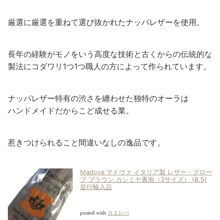
厳選に厳選を重ねて選び抜かれたナッパレザーを使用。
長年の経験がモノをいう高度な技術と古くからの伝統的な
製法にコダワリ1つ1つ職人の方によって作られています。
ナッパレザー特有の渋さを纏わせた独特のオーラは
ハンドメイドだからこど成せる業。
惹きつけられること間違いなしの逸品です。
Madova マドヴァ イタリア製 レザー・グロー
ブ ブラウン カシミヤ裏地（3サイズ） (8.5)
並行輸入品
posted with
カエレバ