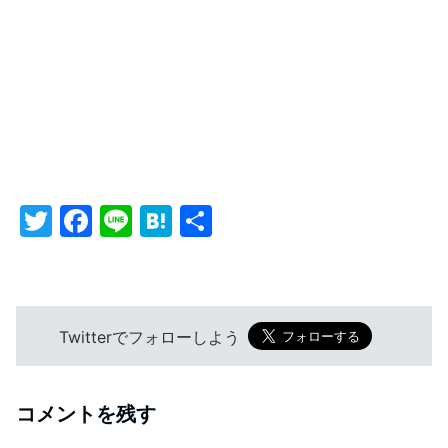
T
F
Li
H
共
w
a
n
at
有
itt
c
e
e
er
e
n
Twitterでフォローしよう
b
a
o
o
コメントを残す
k