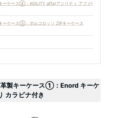
ース④：AGILITY affa(アジリティ アファ)
製
ーケース⑤：ポルコロッソ ZIPキーケース
製キーケース①：Enord キーケ
折り カラビナ付き