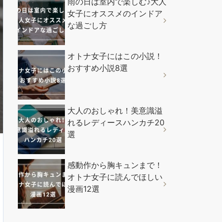
雨の日は室内で楽しむ♪大人
女子にオススメのインドア
な過ごし方
オトナ女子にはこの小説！
おすすめ小説8選
大人のおしゃれ！美意識溢
れるレディースハンカチ20
選
感動作から胸キュンまで！
オトナ女子に読んでほしい
漫画12選