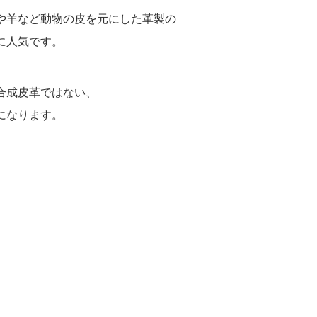
や羊など動物の皮を元にした革製の
に人気です。
合成皮革ではない、
になります。