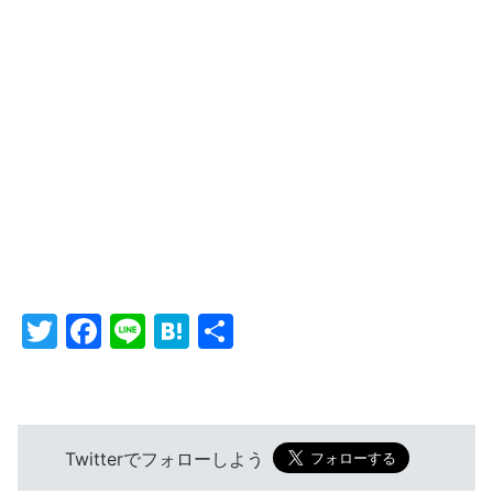
T
F
Li
H
共
w
a
n
at
有
itt
c
e
e
er
e
n
Twitterでフォローしよう
b
a