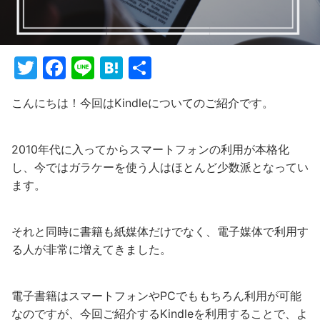
T
F
Li
H
共
w
a
n
at
有
こんにちは！今回はKindleについてのご紹介です。
itt
c
e
e
er
e
n
2010年代に入ってからスマートフォンの利用が本格化
b
a
し、今ではガラケーを使う人はほとんど少数派となってい
o
ます。
o
k
それと同時に書籍も紙媒体だけでなく、電子媒体で利用す
る人が非常に増えてきました。
電子書籍はスマートフォンやPCでももちろん利用が可能
なのですが、今回ご紹介するKindleを利用することで、よ