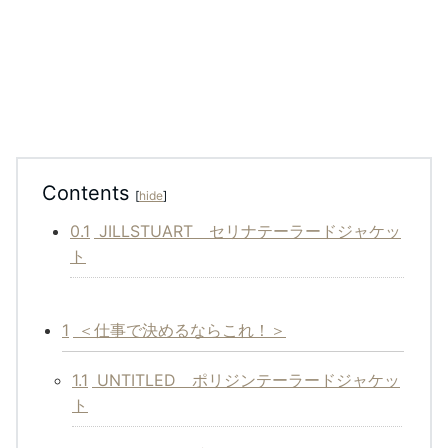
Contents
[
hide
]
0.1
JILLSTUART セリナテーラードジャケッ
ト
1
＜仕事で決めるならこれ！＞
1.1
UNTITLED ポリジンテーラードジャケッ
ト