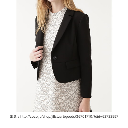
出典：http://zozo.jp/shop/jillstuart/goods/36701710/?did=62722597