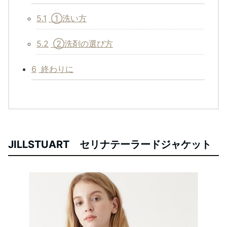
5.1
①洗い方
5.2
②洗剤の選び方
6
終わりに
JILLSTUART セリナテーラードジャケット