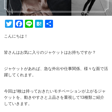
T
F
Li
H
共
w
a
n
at
有
こんにちは！
itt
c
e
e
er
e
n
皆さんはお気に入りのジャケットはお持ちですか？
b
a
o
ジャケットがあれば、急な外出や仕事関係、様々な面で活
o
躍してくれます。
k
今回は1枚は持っておきたいモチベーションが上がるジャ
ケットを、動きやすさと上品さを重視して13種類ご紹介
していきます。