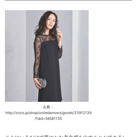
出典：
http://zozo.jp/shop/unitedarrows/goods/33912139
/?did=58581135