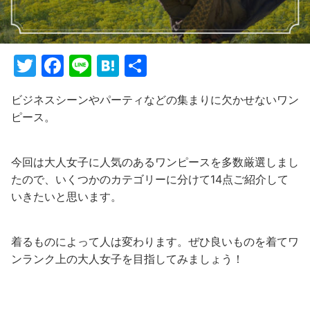
T
F
Li
H
共
w
a
n
at
有
ビジネスシーンやパーティなどの集まりに欠かせないワン
itt
c
e
e
ピース。
er
e
n
b
a
今回は大人女子に人気のあるワンピースを多数厳選しまし
o
たので、いくつかのカテゴリーに分けて14点ご紹介して
o
いきたいと思います。
k
着るものによって人は変わります。ぜひ良いものを着てワ
ンランク上の大人女子を目指してみましょう！