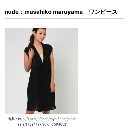
nude：masahiko maruyama ワンピース
出典：http://zozo.jp/shop/royalflash/goods-
sale/17894127/?did=35946521