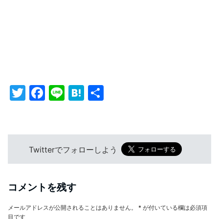
T
F
Li
H
共
w
a
n
at
有
itt
c
e
e
er
e
n
Twitterでフォローしよう
b
a
o
o
コメントを残す
k
メールアドレスが公開されることはありません。
*
が付いている欄は必須項
目です