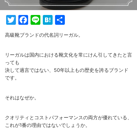
T
F
Li
H
共
w
a
n
at
有
高級靴ブランドの代名詞リーガル。
itt
c
e
e
er
e
n
リーガルは国内における靴文化を常にけん引してきたと言
b
a
っても
o
決して過言ではない、50年以上もの歴史を誇るブランド
o
です。
k
それはなぜか。
クオリティとコストパフォーマンスの両方が優れている、
これが1番の理由ではないでしょうか。