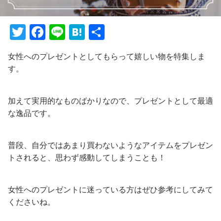
T
F
Li
H
共
w
a
n
at
有
女性へのプレゼントとしてもらって嬉しい物を特集しま
itt
c
e
e
す。
er
e
n
b
a
加えて実用的なものばかりなので、プレゼントとして最適
o
な逸品です。
o
k
普段、自分ではあまり買わないようなアイテムをプレゼン
トされると、思わず感動してしまうことも！
女性へのプレゼントに迷っている方はぜひ参考にしてみて
くださいね。