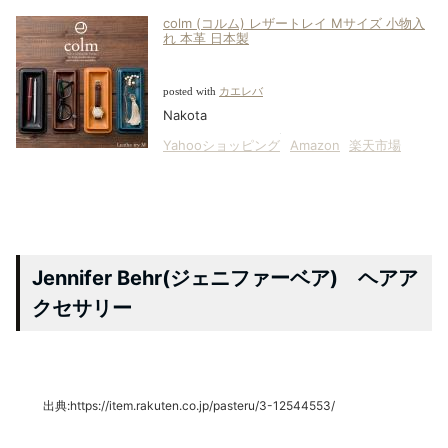
colm (コルム) レザートレイ Mサイズ 小物入
れ 本革 日本製
posted with
カエレバ
Nakota
Yahooショッピング
Amazon
楽天市場
Jennifer Behr(ジェニファーベア) ヘアア
クセサリー
出典:https://item.rakuten.co.jp/pasteru/3-12544553/