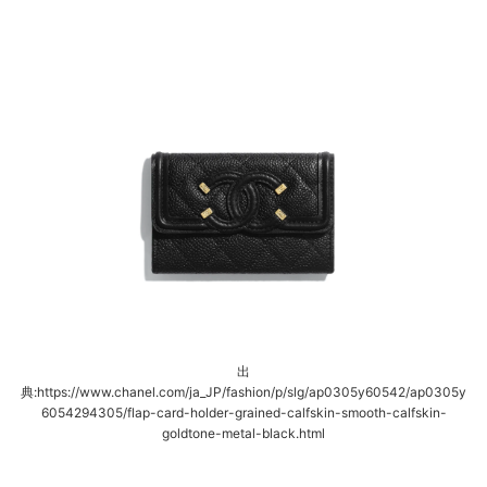
出
典:https://www.chanel.com/ja_JP/fashion/p/slg/ap0305y60542/ap0305y
6054294305/flap-card-holder-grained-calfskin-smooth-calfskin-
goldtone-metal-black.html