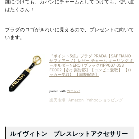
鍵につけても、カバンにチャームとしてつけても、使い道
はたくさん！
プラダのロゴがきれいに見えるので、プレゼントに向いて
います。
『ポイント5倍』プラダ PRADA【SAFFIANO
サフィアーノ】レザー チャーム キーリング キ
ーホルダーNERO (ブラック)1PP067 053
F0002【あす楽対応】【コンビニ受取】 【ロ
ッカー受取】 【国際配送】
posted with
カエレバ
楽天市場
Amazon
Yahooショッピング
ルイヴィトン ブレスレットアクセサリー