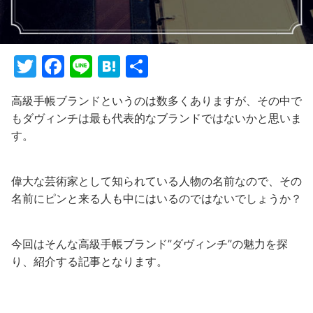
T
F
Li
H
共
w
a
n
at
有
高級手帳ブランドというのは数多くありますが、その中で
itt
c
e
e
もダヴィンチは最も代表的なブランドではないかと思いま
er
e
n
す。
b
a
o
偉大な芸術家として知られている人物の名前なので、その
o
名前にピンと来る人も中にはいるのではないでしょうか？
k
今回はそんな高級手帳ブランド”ダヴィンチ”の魅力を探
り、紹介する記事となります。