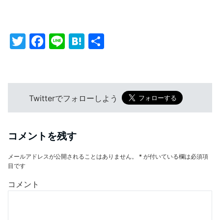
T
F
Li
H
共
w
a
n
at
有
itt
c
e
e
er
e
n
Twitterでフォローしよう
b
a
o
o
コメントを残す
k
メールアドレスが公開されることはありません。
*
が付いている欄は必須項
目です
コメント